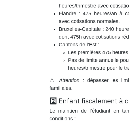
heures/trimestre avec cotisati
Flandre
: 475 heures/an à cot
avec cotisations normales.
Bruxelles-Capitale
: 240 heures
dont 475h avec cotisations réd
Cantons de l’Est
:
Les premières 475 heures b
Pas de limite annuelle po
heures/trimestre pour le tr
⚠️
Attention :
dépasser les limi
familiales.
2️⃣ Enfant fiscalement à 
Le maintien de l’étudiant en ta
conditions :