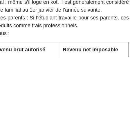
al
: même s’il loge en kot, il est généralement considéré
amilial au 1er janvier de l’année suivante.
les parents
: Si l’étudiant travaille pour ses parents, ces
éduits comme frais professionnels.
nus
:
venu brut autorisé
Revenu net imposable
125 €
4.100 €
412,5 €
5.930 €
400 €
7.520 €