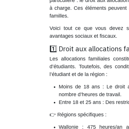
particulière : le droit aux
allocation
à charge
. Ces éléments peuvent a
familles.
Voici tout ce que vous devez sa
avantages sociaux et fiscaux.
1️⃣ Droit aux allocations f
Les allocations familiales consti
d’étudiants. Toutefois, des condi
l’étudiant et de la région :
Moins de 18 ans
: Le droit a
nombre d’heures de travail.
Entre 18 et 25 ans
: Des restri
👉 Régions spécifiques :
Wallonie
: 475 heures/an ave