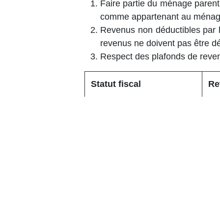
Faire partie du ménage parent
comme appartenant au ménage f
Revenus non déductibles par 
revenus ne doivent pas être d
Respect des plafonds de reve
Statut fiscal
Re
Étudiant à charge d'une
5.
famille
Étudiant à charge d'une
7.
personne seule
Étudiant handicapé à
9.
charge d'une famille