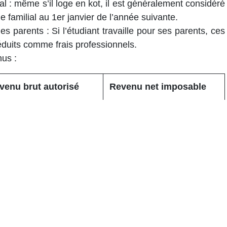
al
: même s’il loge en kot, il est généralement considéré
amilial au 1er janvier de l’année suivante.
les parents
: Si l’étudiant travaille pour ses parents, ces
éduits comme frais professionnels.
nus
:
venu brut autorisé
Revenu net imposable
125 €
4.100 €
412,5 €
5.930 €
400 €
7.520 €