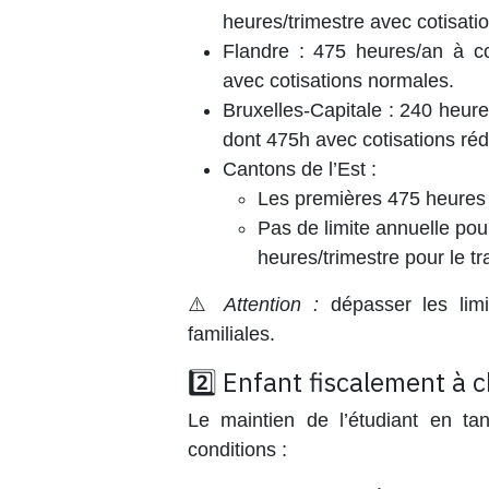
heures/trimestre avec cotisati
Flandre
: 475 heures/an à cot
avec cotisations normales.
Bruxelles-Capitale
: 240 heures
dont 475h avec cotisations réd
Cantons de l’Est
:
Les premières 475 heures b
Pas de limite annuelle po
heures/trimestre pour le tr
⚠️
Attention :
dépasser les limi
familiales.
2️⃣ Enfant fiscalement à 
Le maintien de l’étudiant en ta
conditions :