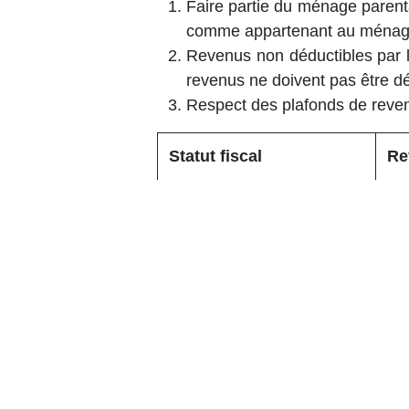
Faire partie du ménage parent
comme appartenant au ménage f
Revenus non déductibles par 
revenus ne doivent pas être d
Respect des plafonds de reve
Statut fiscal
Re
Étudiant à charge d'une
5.
famille
Étudiant à charge d'une
7.
personne seule
Étudiant handicapé à
9.
charge d'une famille