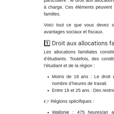
particulière : le droit aux
allocation
à charge
. Ces éléments peuvent a
familles.
Voici tout ce que vous devez sa
avantages sociaux et fiscaux.
1️⃣ Droit aux allocations f
Les allocations familiales consti
d’étudiants. Toutefois, des condi
l’étudiant et de la région :
Moins de 18 ans
: Le droit a
nombre d’heures de travail.
Entre 18 et 25 ans
: Des restri
👉 Régions spécifiques :
Wallonie
: 475 heures/an ave