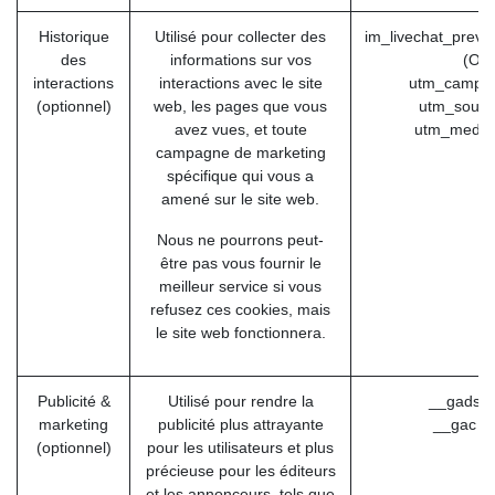
Historique
Utilisé pour collecter des
im_livechat_previ
des
informations sur vos
(Od
interactions
interactions avec le site
utm_campai
(optionnel)
web, les pages que vous
utm_sourc
avez vues, et toute
utm_mediu
campagne de marketing
spécifique qui vous a
amené sur le site web.
Nous ne pourrons peut-
être pas vous fournir le
meilleur service si vous
refusez ces cookies, mais
le site web fonctionnera.
Publicité &
Utilisé pour rendre la
__gads (
marketing
publicité plus attrayante
__gac (
(optionnel)
pour les utilisateurs et plus
précieuse pour les éditeurs
et les annonceurs, tels que