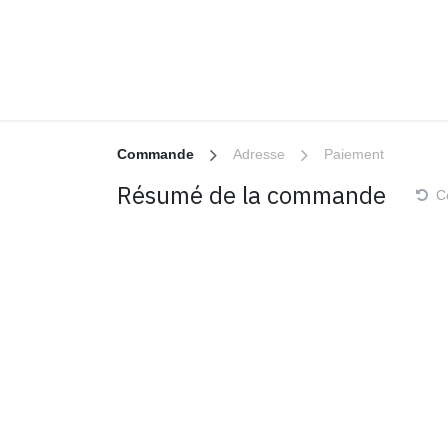
Se rendre au contenu
Commande
Adresse
Paiement
Résumé de la commande
C