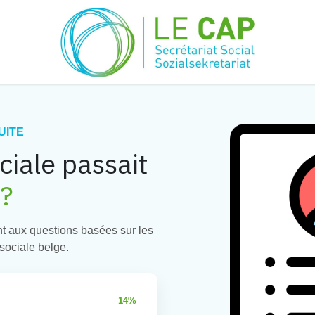
UITE
ociale passait
?
t aux questions basées sur les
 sociale belge.
14%