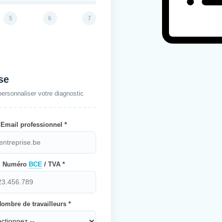
5
6
7
se
rsonnaliser votre diagnostic
Email professionnel *
Numéro
BCE
/ TVA *
ombre de travailleurs *