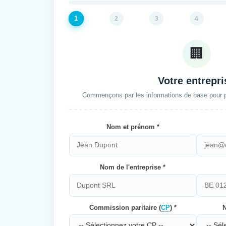
1
2
3
4
🏢
Votre entrepri
Commençons par les informations de base pour pe
Nom et prénom *
Nom de l'entreprise *
Commission paritaire (
CP
) *
N