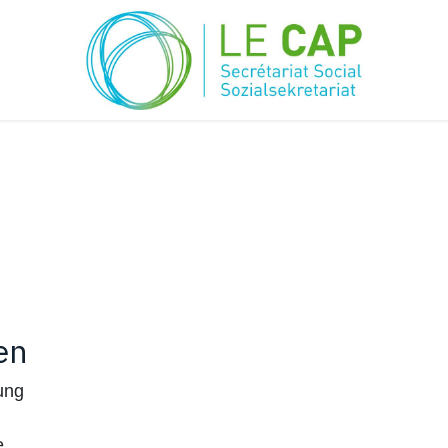
en
ung
e