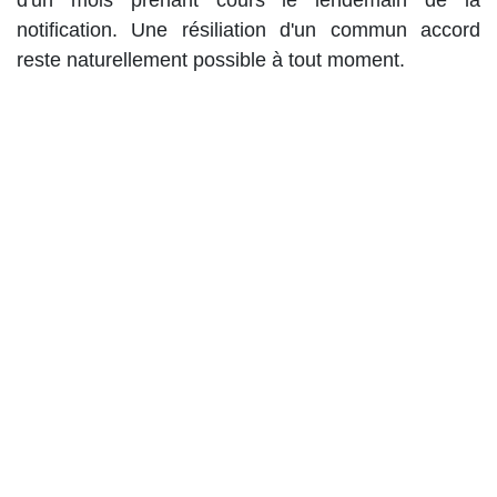
d'un mois prenant cours le lendemain de la
notification. Une résiliation d'un commun accord
reste naturellement possible à tout moment.
Il est expressément prévu que l'employeur ne peut
ni contraindre un travailleur à conclure un tel accord,
ni lui appliquer un traitement défavorable en raison
de son refus.
Le secteur Horeca: un régime
spécifique élargi
Pour les employeurs et utilisateurs du secteur
Horeca disposant d'une caisse enregistreuse
certifiée, le contingent annuel est porté à 450
heures supplémentaires volontaires.
Les 360 premières heures restent exonérées de
cotisations sociales, de précompte professionnel et