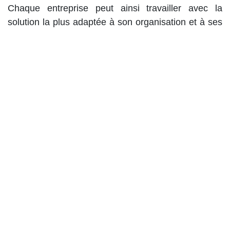
Chaque entreprise peut ainsi travailler avec la
solution la plus adaptée à son organisation et à ses
outils comptables.
5. Une collaboration renforcée
entre employeur, comptable et
secrétariat social
La gestion payroll ne s’arrête pas au calcul des
salaires. Elle implique également une bonne
transmission des données vers la comptabilité.
En élargissant ses possibilités d’envoi de fichiers
SODA, le CAP renforce son rôle de partenaire
administratif et social auprès des employeurs.
L’objectif est de simplifier les démarches,
d’améliorer la circulation de l’information et de