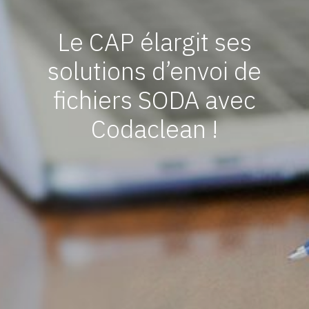
Le CAP élargit ses
solutions d’envoi de
fichiers SODA avec
Codaclean !