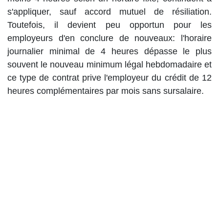
s'appliquer, sauf accord mutuel de résiliation.
Toutefois, il devient peu opportun pour les
employeurs d'en conclure de nouveaux: l'horaire
journalier minimal de 4 heures dépasse le plus
souvent le nouveau minimum légal hebdomadaire et
ce type de contrat prive l'employeur du crédit de 12
heures complémentaires par mois sans sursalaire.
Ce qui ne change pas
La durée minimale de chaque période de travail
reste fixée à 3 heures, pour les temps plein comme
pour les temps partiel (des dérogations par AR ou
CCT demeurent possibles). Les règles sur les
heures complémentaires et le sursalaire restent par
ailleurs inchangées.
Sanction en cas de non-respect