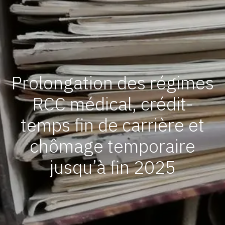
Prolongation des régimes
RCC médical, crédit-
temps fin de carrière et
chômage temporaire
jusqu’à fin 2025