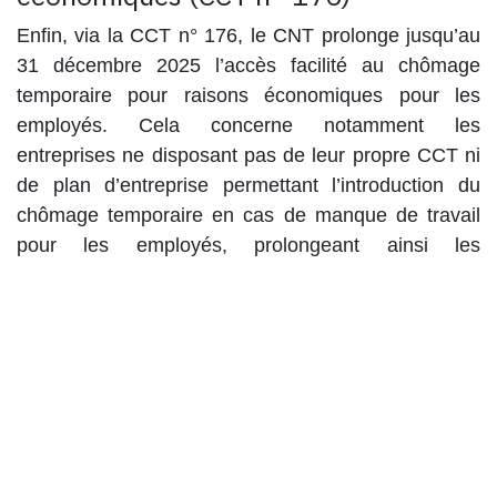
Enfin, via la
CCT n° 176
, le CNT prolonge jusqu’au
31 décembre 2025
l’accès facilité au chômage
temporaire pour raisons économiques pour les
employés. Cela concerne notamment les
entreprises ne disposant pas de leur propre CCT ni
de plan d’entreprise permettant l’introduction du
chômage temporaire en cas de manque de travail
pour les employés, prolongeant ainsi les
dispositions de la CCT n° 172.
Ces prolongations garantissent
stabilité et visibilité
aux employeurs et aux travailleurs
en matière de
gestion des fins de carrière et des situations de
difficultés économiques.
💡 Vous avez des questions sur la gestion RH ou
l’application de ces régimes dans votre entreprise ?