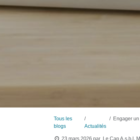
Tous les
Engager un pen
blogs
Actualités
23 mars 2026
par
Le Cap A.s.b.l,