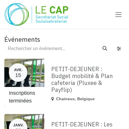
Se rendre au contenu
Événements
PETIT-DEJEUNER :
AVR.
Budget mobilité & Plan
15
cafeteria (Pluxee &
Payflip)
Inscriptions
Chaineux
,
Belgique
terminées
PETIT-DEJEUNER : Les
JANV.