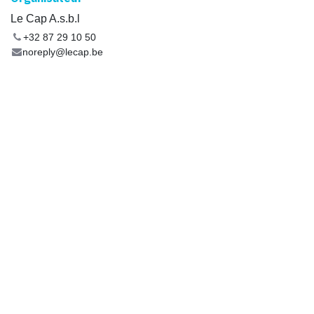
Le Cap A.s.b.l
+32 87 29 10 50
noreply@lecap.be
Partager
Découvrez ce que les gens voient et disent à propos de cet
événement et rejoignez la conversation.
+
32 87 29 10 50
info@lecap.be