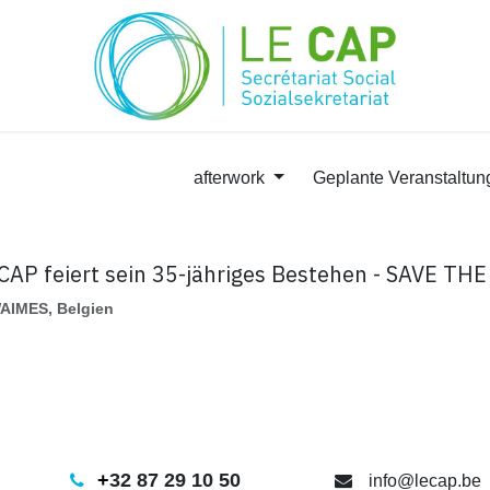
afterwork
Geplante Veranstaltu
CAP feiert sein 35-jähriges Bestehen - SAVE TH
AIMES
,
Belgien
+
32 87 29 10 50
info@lecap.be