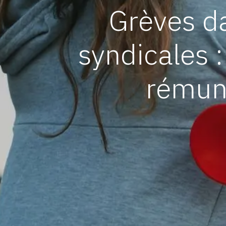
Grèves da
syndicales 
rémuné