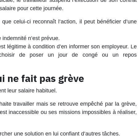
cale, le travailleur
suspend l’exécution de son contrat
salaire
pour cette journée.
 que celui-ci reconnaît l’action, il peut bénéficier d’une
 indemnité n’est prévue.
st légitime à condition d’en informer son employeur. Le
t choisir de poser un
jour de congé
ou un
repos
ui ne fait pas grève
ent leur
salaire habituel
.
haite travailler mais se retrouve
empêché par la grève
,
st inaccessible ou ses missions impossibles à réaliser,
rcher une solution en lui confiant d’autres tâches.