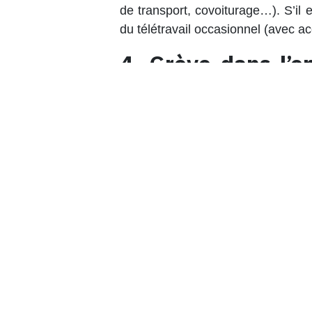
de transport, covoiturage…). S’il
du
télétravail occasionnel
(avec ac
4. Grève dans l’e
que faire ?
Le
mardi 25 et mercredi 26 novem
Si un parent doit rester à la mais
congé
(vacances, repos compensa
Le
congé pour raisons familiale
annoncée à l’avance.
👉 En résumé
Pas de salaire pour les travail
Pas de salaire garanti pour le