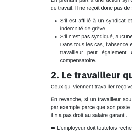
En prenant part à une action syndi
de travail
. Il ne reçoit donc
pas de 
S’il est
affilié à un syndicat
et
indemnité de grève
.
S’il
n’est pas syndiqué
, aucune
Dans tous les cas, l’absence e
travailleur peut égalemen
compensatoire
.
2. Le travailleur q
Ceux qui viennent travailler reçoiv
En revanche, si un travailleur sou
par exemple parce que son poste e
il n’a
pas droit au salaire garanti
.
➡️ L’employeur doit toutefois reche