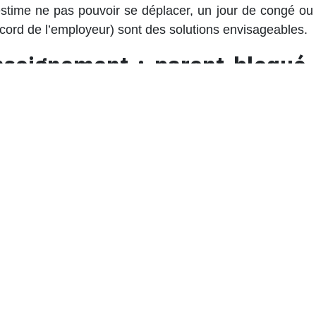
 estime ne pas pouvoir se déplacer, un
jour de congé
ou
cord de l’employeur) sont des solutions envisageables.
nseignement : parent bloqué,
bre
, une grève touchera également l’enseignement.
on faute de solution de garde, il devra poser un
jour de
toire…).
s
n’est en principe pas applicable, car la grève est
leurs en grève (sauf indemnité syndicale).
s travailleurs empêchés par une
grève annoncée
.