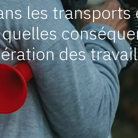
ns les transports 
: quelles conséque
ration des travail