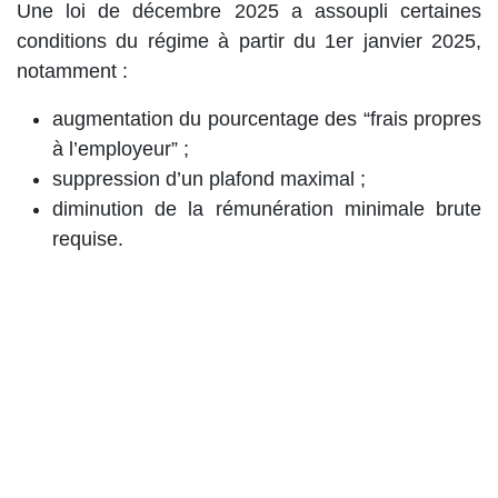
Une loi de décembre 2025 a assoupli certaines
conditions du régime à partir du 1er janvier 2025,
notamment :
augmentation du pourcentage des “frais propres
à l’employeur” ;
suppression d’un plafond maximal ;
diminution de la rémunération minimale brute
requise.
Un régime transitoire permet à certains travailleurs
entrés en service en Belgique dans une fenêtre
précise autour de la publication de la loi, et ne
remplissant pas l’ancien seuil salarial, d’introduire
une demande dans un délai déterminé.
Suppression du plan PC privé : fin de
l’exonération depuis le 1er octobre 2025