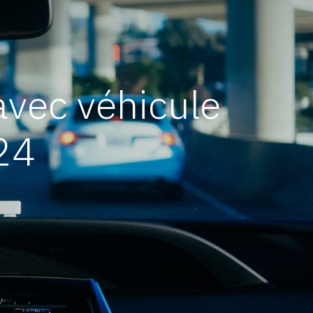
vec véhicule
24