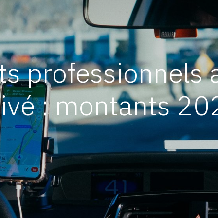
s professionnels a
rivé : montants 20