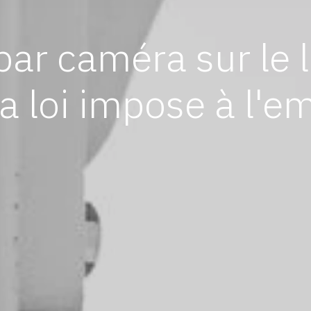
par caméra sur le li
la loi impose à l'e