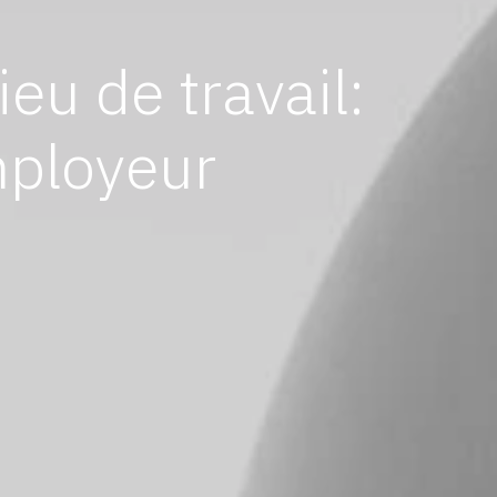
eu de travail:
mployeur