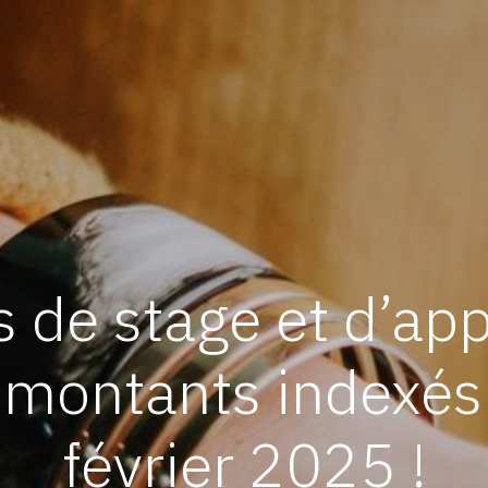
 de stage et d’app
montants indexés 
février 2025 !