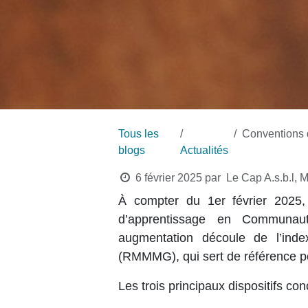
Tous les
Conventions de st
blogs
Actualités
6 février 2025
par
Le Cap A.s.b.l,
À compter du
1er février 2025
,
d’apprentissage en
Communaut
augmentation découle de l’ind
(RMMMG)
, qui sert de référence
Les trois principaux dispositifs co