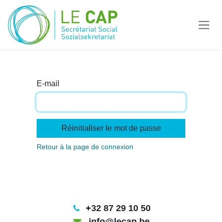
Se rendre au contenu
E-mail
Réinitialiser le mot de passe
Retour à la page de connexion
+
32 87 29 10 50
info@lecap.be